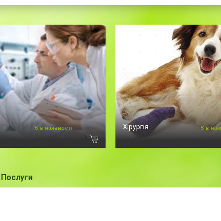
Хірургія
Є в наявності
Є в ная
Послуги