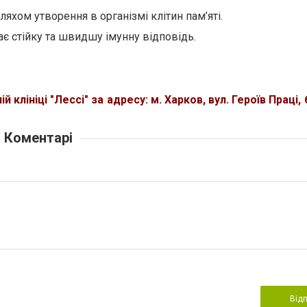
хом утворення в організмі клітин пам’яті.
 стійку та швидшу імунну відповідь.
лініці "Лессі" за адресу: м. Харков, вул. Героїв Праці, 6
Коментарі
Від