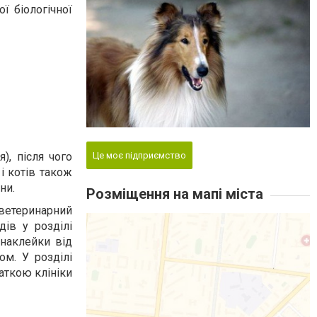
ї біологічної
), після чого
Це моє підприємство
і котів також
ни.
Розміщення на мапі міста
 ветеринарний
дів у розділі
 наклейки від
ом. У розділі
аткою клініки