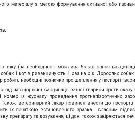
ого матеріалу з метою формування активної або пасивно
ів;
о віку (за необхідності можлива більш рання вакцинація
собак і котів ревакцинують 1 раз на рік. Дорослих собак 
р робить необхідні позначки про щеплення у паспорті твари
о під час щорічної вакцинації вашої тварини проти сказу
 і номер із журналу проведення протиепізоотичних захо
. Також ветеринарний лікар повинен внести до паспорта
рити їх печаткою встановленого зразка і власним підпис
зву препарату та дозування; ці дані також завіряються печ