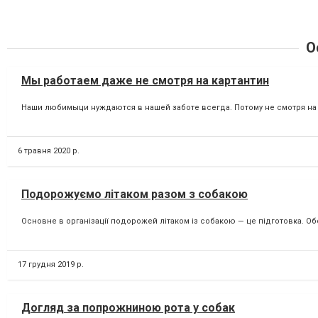
О
Мы работаем даже не смотря на картантин
Наши любимыци нуждаются в нашей заботе всегда. Потому не смотря на
6 травня 2020 р.
Подорожуємо літаком разом з собакою
Основне в організації подорожей літаком із собакою — це підготовка. Обов
17 грудня 2019 р.
Догляд за попрожниною рота у собак