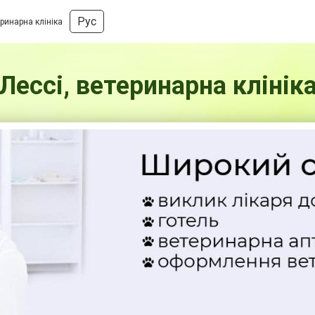
Рус
еринарна клініка
Лессі, ветеринарна клінік