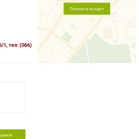
Показати на карті
/1, тел: (066)
правити