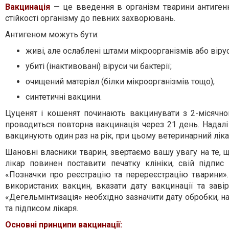
Вакцинація
— це введення в організм тварини антигенн
стійкості організму до певних захворювань.
Антигеном можуть бути:
живі, але ослаблені штами мікроорганізмів або вірус
убиті (інактивовані) віруси чи бактерії;
очищений матеріал (білки мікроорганізмів тощо);
синтетичні вакцини.
Цуценят і кошенят починають вакцинувати з 2-місячног
проводиться повторна вакцинація через 21 день. Надалі 
вакцинують один раз на рік, при цьому ветеринарний ліка
Шановні власники тварин, звертаємо вашу увагу на те, щ
лікар повинен поставити печатку клініки, свій підпис
«Позначки про реєстрацію та перереєстрацію тварини»
використаних вакцин, вказати дату вакцинації та заві
«Дегельмінтизація» необхідно зазначити дату обробки, на
та підписом лікаря.
Основні принципи вакцинації: