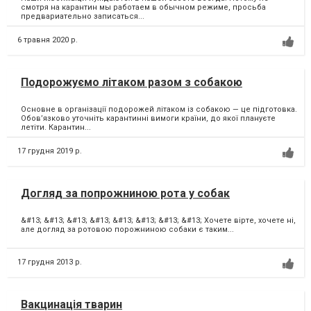
смотря на карантин мы работаем в обычном режиме, просьба
предвариательно записаться...
6 травня 2020 р.
Подорожуємо літаком разом з собакою
Основне в організації подорожей літаком із собакою — це підготовка.
Обов’язково уточніть карантинні вимоги країни, до якої плануєте
летіти. Карантин...
17 грудня 2019 р.
Догляд за попрожниною рота у собак
&#13; &#13; &#13; &#13; &#13; &#13; &#13; &#13; Хочете вірте, хочете ні,
але догляд за ротовою порожниною собаки є таким...
17 грудня 2013 р.
Вакцинація тварин