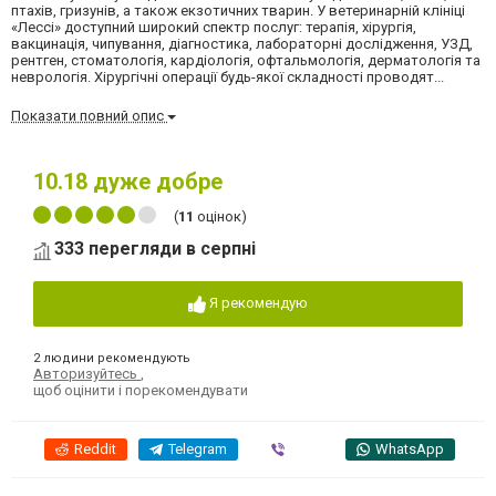
птахів, гризунів, а також екзотичних тварин. У ветеринарній клініці
«Лессі» доступний широкий спектр послуг: терапія, хірургія,
вакцинація, чипування, діагностика, лабораторні дослідження, УЗД,
рентген, стоматологія, кардіологія, офтальмологія, дерматологія та
неврологія. Хірургічні операції будь-якої складності проводят...
Показати повний опис
10.18
дуже добре
(
11
оцінок)
333 перегляди в серпні
Я рекомендую
2 людини рекомендують
Авторизуйтесь
,
щоб оцінити і порекомендувати
Reddit
Telegram
Viber
WhatsApp