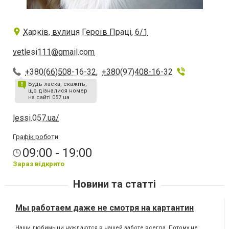
Харків, вулиця Героїв Праці, 6/1
vetlesi111@gmail.com
+380(66)508-16-32
,
+380(97)408-16-32
Будь ласка, скажіть,
що дізналися номер
на сайті 057.ua
lessi.057.ua/
Графік роботи
09:00 - 19:00
Зараз відкрито
Новини та статті
Мы работаем даже не смотря на картантин
Наши любимыци нуждаются в нашей заботе всегда. Потому не